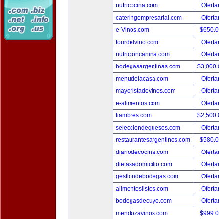
nutricocina.com
Oferta
cateringempresarial.com
Oferta
e-Vinos.com
$650.
tourdelvino.com
Oferta
nutricioncanina.com
Oferta
bodegasargentinas.com
$3,000
menudelacasa.com
Oferta
mayoristadevinos.com
Oferta
e-alimentos.com
Oferta
fiambres.com
$2,500
selecciondequesos.com
Oferta
restaurantesargentinos.com
$580.
diariodecocina.com
Oferta
dietasadomicilio.com
Oferta
gestiondebodegas.com
Oferta
alimentoslistos.com
Oferta
bodegasdecuyo.com
Oferta
mendozavinos.com
$999.