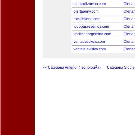
musicalizacion.com
Ofertar
ofertaportv.com
Ofertar
rockchileno.com
Ofertar
todoparaeventos.com
Ofertar
tradicionargentina.com
Ofertar
ventadetickets.com
Ofertar
ventatelevisiva.com
Ofertar
<< Categoria Anterior (TecnologÃ­a)
Categoria Siguie