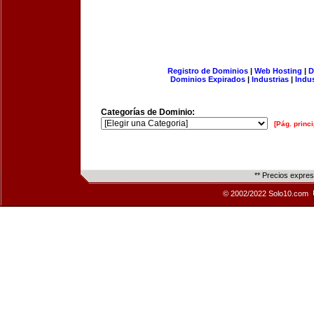
Registro de Dominios
|
Web Hosting
|
D
Dominios Expirados
|
Industrias
|
Indu
Categorías de Dominio:
[Pág. princi
** Precios expre
© 2002/2022 Solo10.com