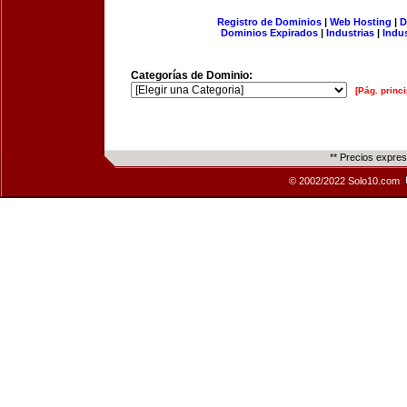
Registro de Dominios
|
Web Hosting
|
D
Dominios Expirados
|
Industrias
|
Indu
Categorías de Dominio:
[Pág. princi
** Precios expre
© 2002/2022 Solo10.com