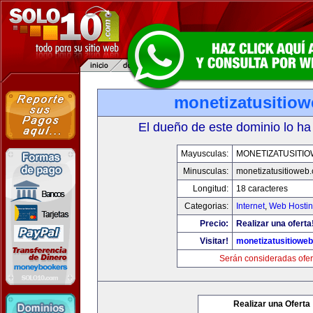
monetizatusitio
El dueño de este dominio lo ha
Mayusculas:
MONETIZATUSITI
Minusculas:
monetizatusitioweb
Longitud:
18 caracteres
Categorias:
Internet
,
Web Hostin
Precio:
Realizar una oferta
Visitar!
monetizatusitiowe
Serán consideradas ofer
Realizar una Oferta