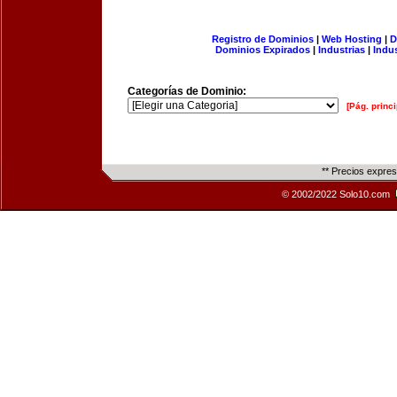
Registro de Dominios
|
Web Hosting
|
D
Dominios Expirados
|
Industrias
|
Indu
Categorías de Dominio:
[Pág. princi
** Precios expre
© 2002/2022 Solo10.com