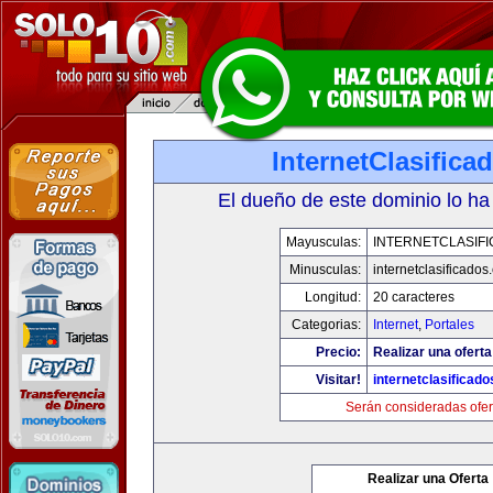
InternetClasific
El dueño de este dominio lo ha
Mayusculas:
INTERNETCLASIF
Minusculas:
internetclasificado
Longitud:
20 caracteres
Categorias:
Internet
,
Portales
Precio:
Realizar una oferta
Visitar!
internetclasificad
Serán consideradas ofer
Realizar una Oferta