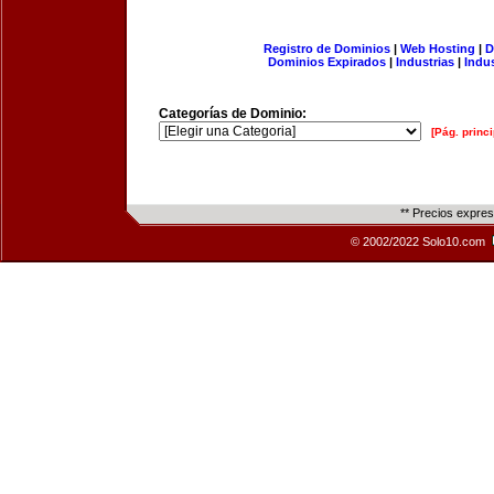
Registro de Dominios
|
Web Hosting
|
D
Dominios Expirados
|
Industrias
|
Indu
Categorías de Dominio:
[Pág. princi
** Precios expre
© 2002/2022 Solo10.com