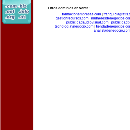
Otros dominios en venta:
formacionempresas.com
|
franquiciagratis
gestionrecursos.com
|
mulheresdenegocios.c
publicidadaudiovisual.com
|
publicidad
tecnologiaynegocio.com
|
tiendadenegocios.c
analistadenegocio.co