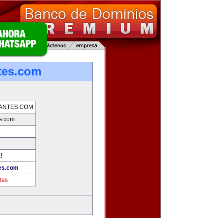
tes.com
ANTES.COM
es.com
!
tes.com
tas