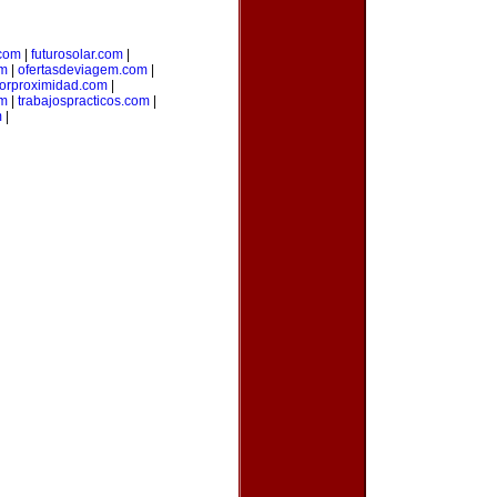
.com
|
futurosolar.com
|
om
|
ofertasdeviagem.com
|
porproximidad.com
|
om
|
trabajospracticos.com
|
m
|