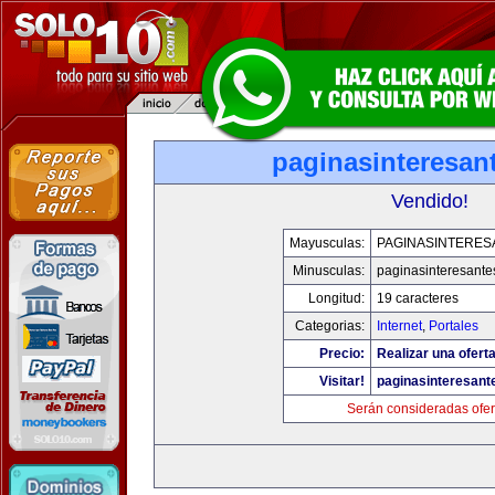
paginasinteresan
Vendido!
Mayusculas:
PAGINASINTERES
Minusculas:
paginasinteresant
Longitud:
19 caracteres
Categorias:
Internet
,
Portales
Precio:
Realizar una oferta
Visitar!
paginasinteresan
Serán consideradas ofer