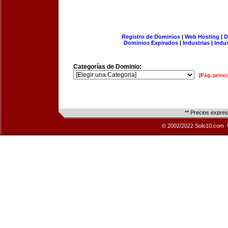
Registro de Dominios
|
Web Hosting
|
D
Dominios Expirados
|
Industrias
|
Indu
Categorías de Dominio:
[Pág. princi
** Precios expre
© 2002/2022 Solo10.com