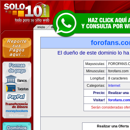
forofans.c
El dueño de este dominio lo ha
Mayusculas:
FOROFANS.
Minusculas:
forofans.com
Longitud:
8 caracteres
Categorias:
Internet
Precio:
Realizar una 
Visitar!
forofans.co
Serán consideradas ofer
Realizar una Oferta