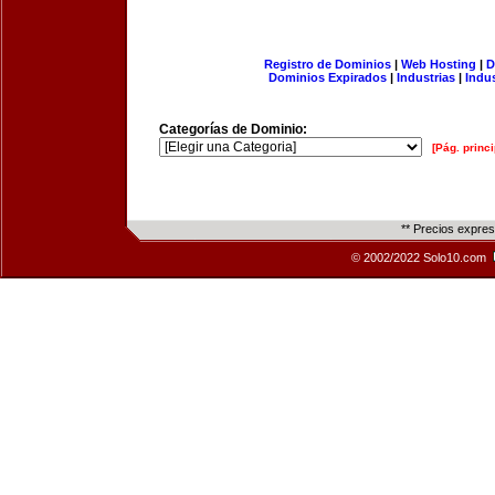
Registro de Dominios
|
Web Hosting
|
D
Dominios Expirados
|
Industrias
|
Indu
Categorías de Dominio:
[Pág. princi
** Precios expre
© 2002/2022 Solo10.com