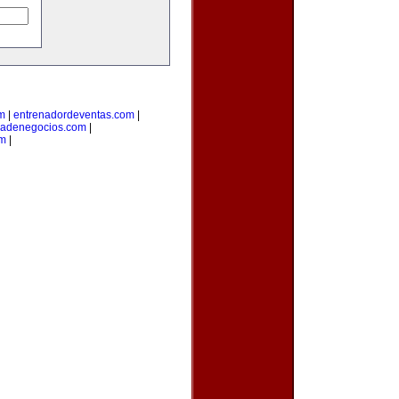
om
|
entrenadordeventas.com
|
iadenegocios.com
|
om
|