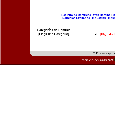
Registro de Dominios
|
Web Hosting
|
D
Dominios Expirados
|
Industrias
|
Indu
Categorías de Dominio:
[Pág. princi
** Precios expre
© 2002/2022 Solo10.com