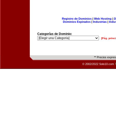
Registro de Dominios
|
Web Hosting
|
D
Dominios Expirados
|
Industrias
|
Indu
Categorías de Dominio:
[Pág. princi
** Precios expre
© 2002/2022 Solo10.com