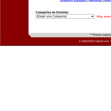
Dominios Expirados
|
Industrias
|
Indu
Categorías de Dominio:
[Pág. princi
** Precios expre
© 2002/2022 Solo10.com