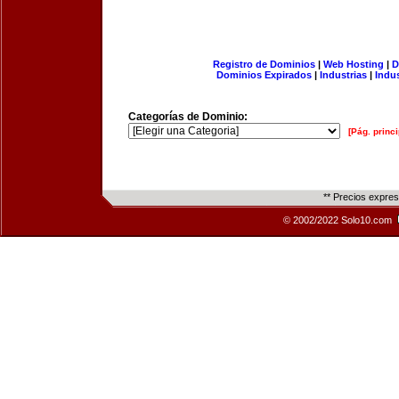
Registro de Dominios
|
Web Hosting
|
D
Dominios Expirados
|
Industrias
|
Indu
Categorías de Dominio:
[Pág. princi
** Precios expre
© 2002/2022 Solo10.com