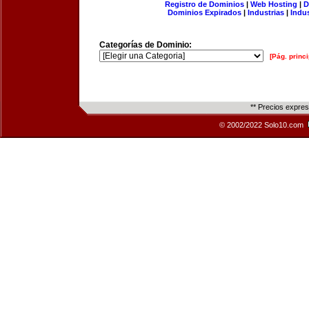
Registro de Dominios
|
Web Hosting
|
D
Dominios Expirados
|
Industrias
|
Indu
Categorías de Dominio:
[Pág. princi
** Precios expre
© 2002/2022 Solo10.com