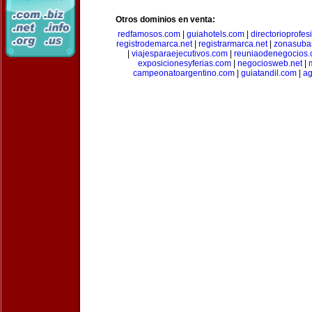
Otros dominios en venta:
redfamosos.com
|
guiahotels.com
|
directorioprofes
registrodemarca.net
|
registrarmarca.net
|
zonasuba
|
viajesparaejecutivos.com
|
reuniaodenegocios
exposicionesyferias.com
|
negociosweb.net
|
campeonatoargentino.com
|
guiatandil.com
|
ag