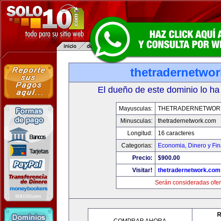
thetradernetwo
El dueño de este dominio lo ha
Mayusculas:
THETRADERNETWOR
Minusculas:
thetradernetwork.com
Longitud:
16 caracteres
Categorias:
Economia, Dinero y Fi
Precio:
$900.00
Visitar!
thetradernetwork.com
Serán consideradas ofer
R