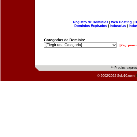
Registro de Dominios
|
Web Hosting
|
D
Dominios Expirados
|
Industrias
|
Indu
Categorías de Dominio:
[Pág. princi
** Precios expre
© 2002/2022 Solo10.com