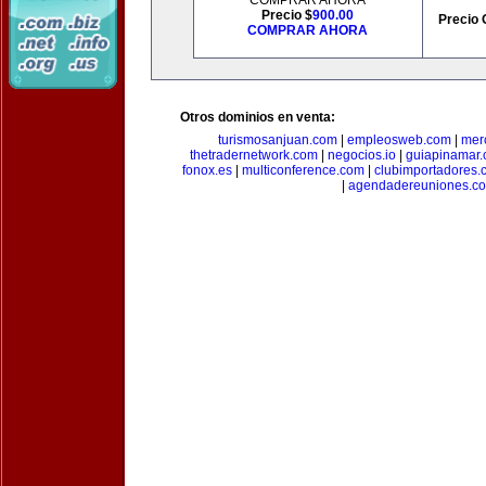
COMPRAR AHORA
Precio $
900.00
Precio 
COMPRAR AHORA
Otros dominios en venta:
turismosanjuan.com
|
empleosweb.com
|
mer
thetradernetwork.com
|
negocios.io
|
guiapinamar
fonox.es
|
multiconference.com
|
clubimportadores.
|
agendadereuniones.c